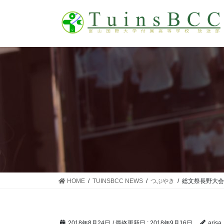
コ
ナ
ン
ビ
テ
ゲ
ン
ー
ツ
シ
に
ョ
移
ン
動
に
移
動
HOME
TUINSBCC NEWS
つぶやき
総文祭長野大会
2018年8月24日
/ 最終更新日 :
2018年9月16日
arisa