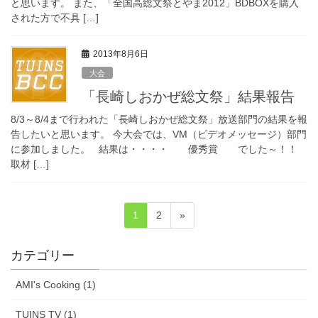
と思います。 また、「全国高総文祭とやま2012」BDBOXを購入
された方で不具 […]
2013年8月6日
大会
「長崎しおかぜ総文祭」結果報告
8/3～8/4まで行われた「長崎しおかぜ総文祭」放送部門の結果を報
告したいと思います。 今大会では、VM（ビデオメッセージ）部門
に参加しました。 結果は・・・・ 優秀賞 でした～！！
取材 […]
投
ペ
ペ
1
2
»
稿
ー
ー
ジ
ジ
ナ
カテゴリー
ビ
AMI's Cooking (1)
ゲ
ー
TUINS TV (1)