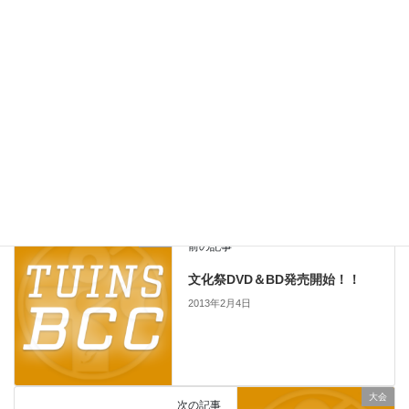
メール
*
サイト
学校
前の記事
文化祭DVD＆BD発売開始！！
2013年2月4日
大会
次の記事