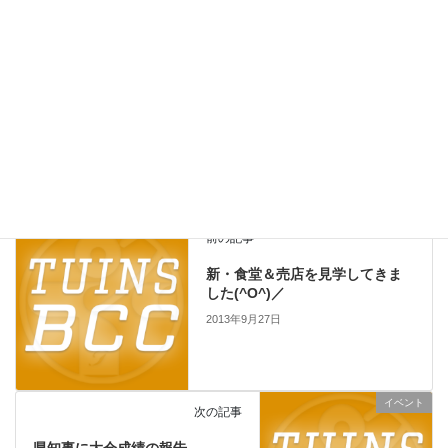
サイト
日記
前の記事
新・食堂＆売店を見学してきま
した(^O^)／
2013年9月27日
イベント
次の記事