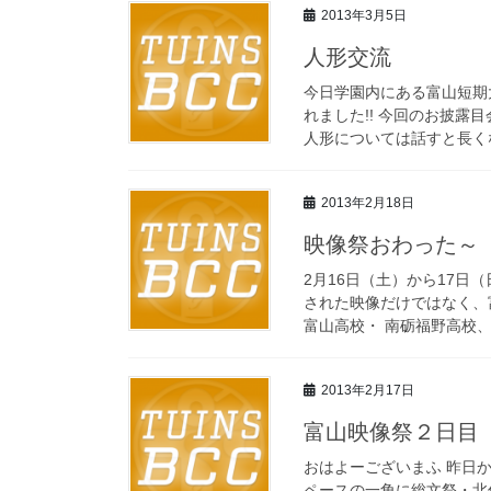
2013年3月5日
人形交流
今日学園内にある富山短期
れました!! 今回のお披露
人形については話すと長くな
2013年2月18日
映像祭おわった～
2月16日（土）から17日
された映像だけではなく、
富山高校・ 南砺福野高校、そし
2013年2月17日
富山映像祭２日目
おはよーございまふ 昨日
ペースの一角に総文祭・北