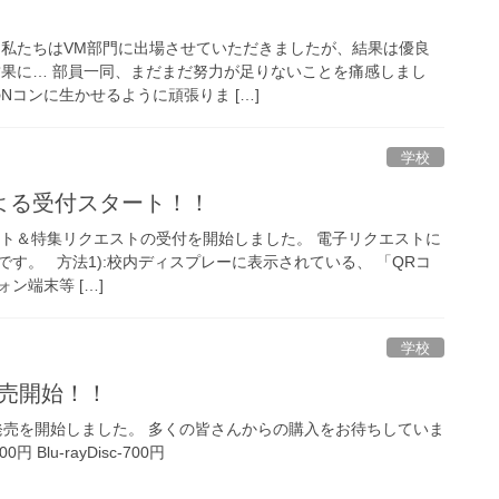
 私たちはVM部門に出場させていただきましたが、結果は優良
結果に… 部員一同、まだまだ努力が足りないことを痛感しまし
Nコンに生かせるように頑張りま […]
学校
よる受付スタート！！
エスト＆特集リクエストの受付を開始しました。 電子リクエストに
す。 方法1):校内ディスプレーに表示されている、 「QRコ
ン端末等 […]
学校
発売開始！！
D発売を開始しました。 多くの皆さんからの購入をお待ちしていま
円 Blu-rayDisc-700円