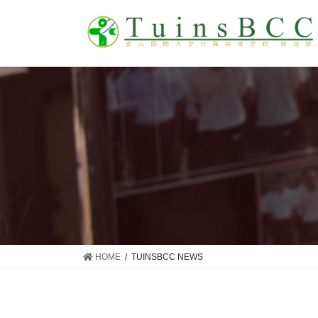
コ
ナ
ン
ビ
テ
ゲ
ン
ー
ツ
シ
に
ョ
移
ン
動
に
移
動
HOME
TUINSBCC NEWS