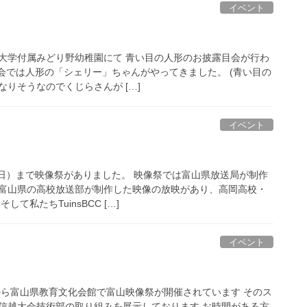
イベント
大学付属みどり野幼稚園にて 青い目の人形のお披露目会が行わ
目会では人形の「シェリー」ちゃんがやってきました。 (青い目の
りそうなのでくじらさんが […]
イベント
（日）まで映像祭がありました。 映像祭では富山県放送局が制作
富山県の高校放送部が制作した映像の放映があり、高岡高校・
て私たちTuinsBCC […]
イベント
から富山県教育文化会館で富山映像祭が開催されています そのス
信越大会技術部の取り組みを展示しております お時間がある方